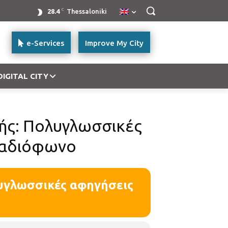
C
28.4
Thessaloniki
e-Services
Improve My City
DIGITAL CITY
πής: Πολυγλωσσικές
ραδιόφωνο
λυγλωσσικές αφηγήσεις