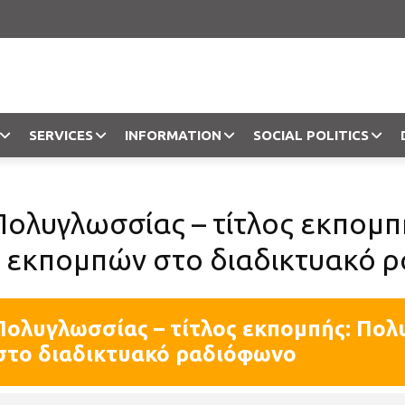
SERVICES
INFORMATION
SOCIAL POLITICS
Objection
Πολυγλωσσίας – τίτλος εκπομ
ς εκπομπών στο διαδικτυακό 
Πολυγλωσσίας – τίτλος εκπομπής: Πο
στο διαδικτυακό ραδιόφωνο