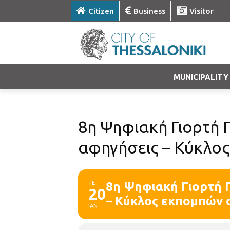
Citizen
Business
Visitor
MUNICIPALITY
8η Ψηφιακή Γιορτή 
αφηγήσεις – Κύκλο
ΤΕ
8η Ψηφιακή Γιορτή 
20
– Κύκλος εκπομπών 
ΙΑΝ