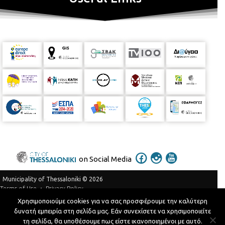
on Social Media
Municipality of Thessaloniki © 2026
Privacy Policy
Terms of Use
Χρησιμοποιούμε cookies για να σας προσφέρουμε την καλύτερη
Telephone Catalog
δυνατή εμπειρία στη σελίδα μας. Εάν συνεχίσετε να χρησιμοποιείτε
Developed by
MyCompany Projects
τη σελίδα, θα υποθέσουμε πως είστε ικανοποιημένοι με αυτό.