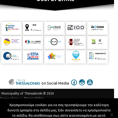
on Social Media
Municipality of Thessaloniki © 2026
Privacy Policy
Terms of Use
Χρησιμοποιούμε cookies για να σας προσφέρουμε την καλύτερη
Telephone Catalog
δυνατή εμπειρία στη σελίδα μας. Εάν συνεχίσετε να χρησιμοποιείτε
Developed by
MyCompany Projects
τη σελίδα, θα υποθέσουμε πως είστε ικανοποιημένοι με αυτό.