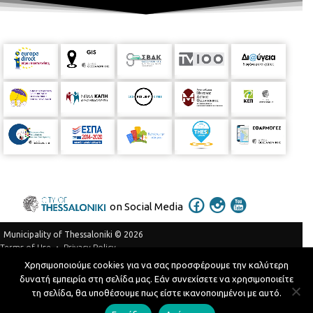
on Social Media
Municipality of Thessaloniki © 2026
Privacy Policy
Terms of Use
Χρησιμοποιούμε cookies για να σας προσφέρουμε την καλύτερη
Telephone Catalog
δυνατή εμπειρία στη σελίδα μας. Εάν συνεχίσετε να χρησιμοποιείτε
Developed by
MyCompany Projects
τη σελίδα, θα υποθέσουμε πως είστε ικανοποιημένοι με αυτό.