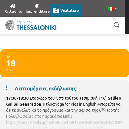
Visitatore
Cittadino
Imprenditore
ΠΑ
18
ΜΑΙ
Λεπτομέρειες εκδήλωσης
17:30-18:30
Στο χώρο του Ινστιτούτου (Τσιμισκή 116)
Galileo
Galilei Genaration
Τίτλος:Yoga for Kids in English Μπορείτε να
ης
δείτε αναλυτικά το πρόγραμμα και την αφίσα της 6
Γιορτής
Πολυγλωσσίας στο παρακάτω Link :
https://thessaloniki.gr/%cf%80%cf%81%ce%bf%ce%b3%cf%81
%ce%b1%ce%bc%ce%bc%ce%b1-6%ce%b7%cf%82-