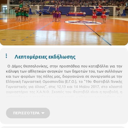
Λεπτομέρειες εκδήλωσης
O Δήμος Θεσσαλονίκης, στην προσπάθεια που καταβάλλει για την
κάλυψη των αθλητικών αναγκών των δημοτών του, των συλλόγων
και των φορέων της πόλης μας, διοργανώνει σε συνεργασία με την
Ελληνική Γυμναστική Ομοσπονδία (Ε.Γ.Ο.), το "19ο Φεστιβάλ Γενικής
Γυμναστικής για όλους", στις 12,13 και 14 Μαΐου 2017, στο κλειστό
γυμναστήριο της Χ.Α.Ν.Θ. Σκοπός του Φεστιβάλ είναι η προβολή, η
ανάπτυξη και η στήριξη της γυμναστικής, καθώς και η προώθηση της
ιδέας των ομαδικών γυμναστικών επιδείξεων μέσα από μια γιορτή
που απευθύνεται σε όλους και αποσκοπεί στη συγκέντρωση
αθλουμένων απ’ όλα τα μέρη της Ελλάδας. Επίσης, η ενίσχυση της
ΠΕΡΙΣΣΌΤΕΡΑ
χαράς της συμμετοχής, της ομαδικής εμπειρίας καθώς και η ανάδειξη
των νέων κινητικών αντιλήψεων. Σας καλούμε, λοιπόν, να δηλώσετε
τη συμμετοχή σας στο "19ο Φεστιβάλ Γενικής Γυμναστικής για