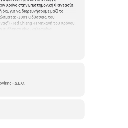
 τον Χρόνο στην Επιστημονική Φαντασία
 όχι, για να διερευνήσουμε μαζί το
γνώσματα: -2001 Οδύσσεια του
ώνας") -Ted Chiang -Η Μηχανή του Χρόνου
τη συζήτηση είναι καλεσμένοι
ίκης - Δ.Ε.Θ.