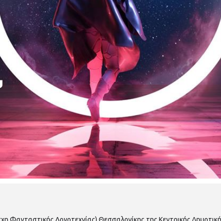
Λέσχη Φανταστικής Λογοτεχνίας) Θεσσαλονίκης της Κεντρικής Δημοτικ