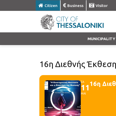
Citizen
Business
Visitor
MUNICIPALITY
16η Διεθνής Έκθεση
ΣΑ
16η Διε
11
ΜΑΙ