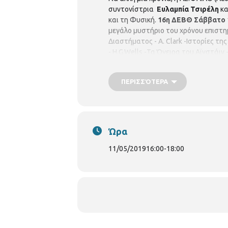
συντονίστρια
Ευλαμπία Τσιρέλη
κα
και τη Φυσική.
16η ΔΕΒΘ
Σάββατο 
μεγάλο μυστήριο του χρόνου επιστη
Διαστήματος - Α. Clark -Ιστορίες τ
- H.G.Wells -Τα Όνειρα του Αϊνστάιν
επιστήμονες φυσικοί, συγγραφείς, φ
ΠΕΡΙΣΣΌΤΕΡΑ
Ώρα
11/05/2019
16:00
-
18:00