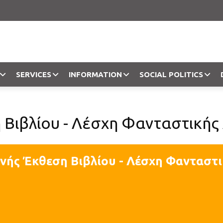
SERVICES
INFORMATION
SOCIAL POLITICS
Objection
 Βιβλίου - Λέσχη Φανταστικής
θνής Έκθεση Βιβλίου - Λέσχη Φανταστ