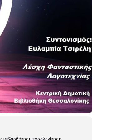
ής Βιβλιοθήκης Θεσσαλονίκης η