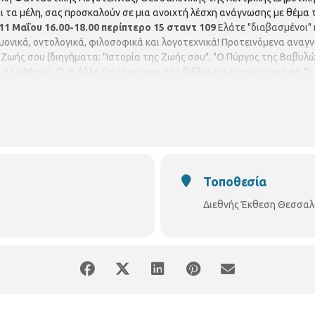
ι τα μέλη, σας προσκαλούν σε μια ανοιχτή λέσχη ανάγνωσης με θέμα
11 Μαΐου
16.00-18.00
περίπτερο 15
σταντ 109
Ελάτε "διαβασμένοι" ή
μονικά, οντολογικά, φιλοσοφικά και λογοτεχνικά! Προτεινόμενα ανα
ης Ζωής σου (διηγήματα: "Ιστορία της Ζωής σου", "Ο Πύργος της Βαβυλ
 - A.Lightman -Ό,τι άλλο έχετε υπόψιν από βιβλία και κινηματογράφο Σ
ιλόσοφοι και θεολόγοι.
Τοποθεσία
Διεθνής Έκθεση Θεσσαλον