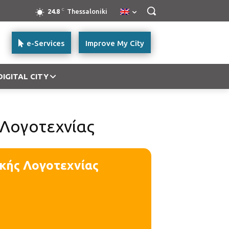
C
24.8
Thessaloniki
e-Services
Improve My City
DIGITAL CITY
 Λογοτεχνίας
ικής Λογοτεχνίας