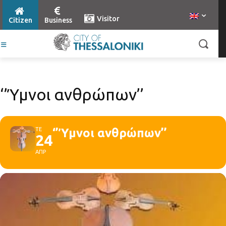
Visitor
Citizen
Business
‘’Ύμνοι ανθρώπων’’
ΤΕ
‘’Ύμνοι ανθρώπων’’
24
ΑΠΡ