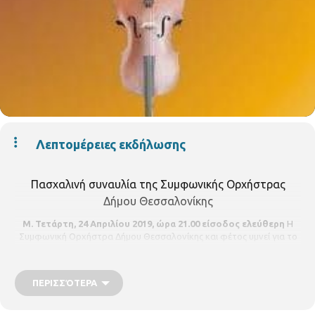
Λεπτομέρειες εκδήλωσης
Πασχαλινή συναυλία της Συμφωνικής Ορχήστρας
Δήμου Θεσσαλονίκης
Μ. Τετάρτη, 24 Απριλίου 2019, ώρα 21.00 είσοδος ελεύθερη
Η
Συμφωνική Ορχήστρα Δήμου Θεσσαλονίκης και φέτος υμνεί για το
Θείο Πάθος. Το Πάσχα η σημαντικότερη γιορτή της χριστιανοσύνης
ενέπνευσε πολλούς συνθέτες σε όλον τον κόσμο. Χριστιανοί όλων
των δογμάτων, όπου γης, ερμήνευσαν και ερμηνεύουν την μουσική
ΠΕΡΙΣΣΌΤΕΡΑ
τους. Στην συναυλία αυτή, η οποία θα πραγματοποιηθεί την Μ.
Τετάρτη 24 Απριλίου 2019 και ώρα 21.00 στην Αίθουσα Τελετών του
Α. Π. Θ. θα παρουσιαστούν έργα διαφόρων συνθετών, δογμάτων,