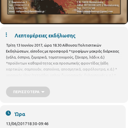
Λεπτομέρειες εκδήλωσης
Τρίτη 13 Ιουνίου 2017, ώρα 18.30 Αίθουσα Πολιτισιτικών
Εκδηλώσεων, είσοδος με προσφορά *τροφίμων μακράς διάρκειας
(γάλα, όσπρια, ζυμαρικά, τοματοχυμούς, ζάχαρη, λάδι κ.ά.)
*προϊόντων καθαριότητας και προσωπικής φροντίδας (είδη
χαρτικών, σαμπουάν, σαπούνια, αποσμητικά, αφρόλουτρα, κ.ά.) *
γραφικής ύλης (τετράδια, μπλοκ ζωγραφικής, ξυλομπογιές κ.α.) *
ειδών ένδυσης και υπόδυσης (ακόμα και μεταχειρισμένα αρκεί να
είναι σε καλή κατάσταση) για την ενίσχυση του ΦΑΡΟΥ ΤΟΥ
ΠΕΡΙΣΣΌΤΕΡΑ
ΚΟΣΜΟΥ
Ώρα
13/06/2017
18:30
-
09:46