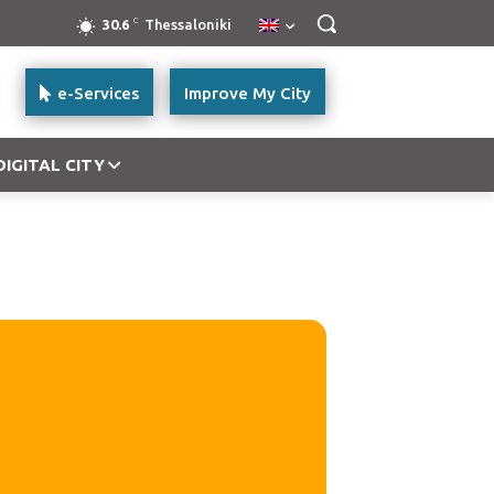
C
30.6
Thessaloniki
e-Services
Improve My City
DIGITAL CITY