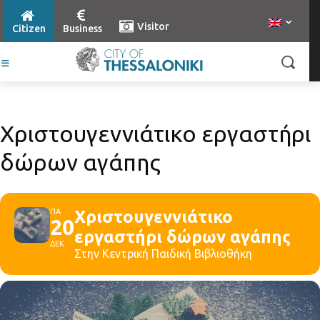
Visitor
Citizen
Business
Χριστουγεννιάτικο εργαστήρι
δώρων αγάπης
ΠΑ
Χριστουγεννιάτικο
20
εργαστήρι δώρων αγάπης
ΔΕΚ
Στην Κεντρική Παιδική Βιβλιοθήκη