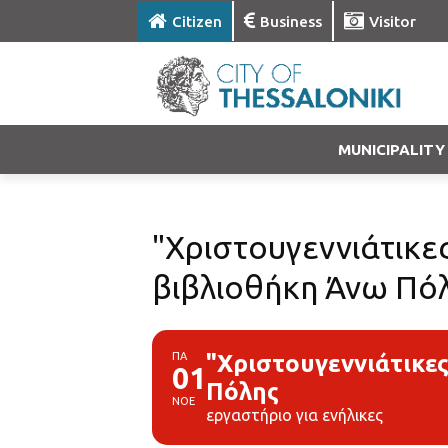
Citizen
Business
Visitor
MUNICIPALITY
"Χριστουγεννιάτικε
βιβλιοθήκη Άνω Πό
ΠΑ
"Χριστουγεννιάτικε
01
Πόλης
ΝΟΕ
εργαστήριο για ενήλικες