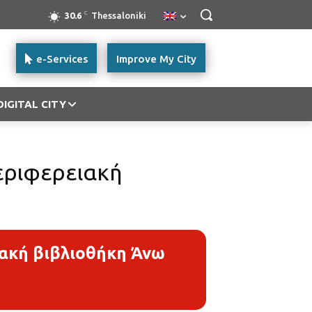
C
30.6
Thessaloniki
e-Services
Improve My City
DIGITAL CITY
εριφερειακή
ιακή βιβλιοθήκη Άνω