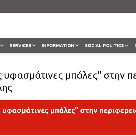
SERVICES
INFORMATION
SOCIAL POLITICS
Objection
ς υφασμάτινες μπάλες" στην π
λης
ς υφασμάτινες μπάλες" στην περιφερε