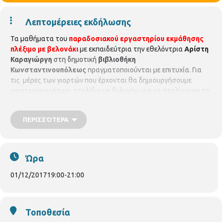
Λεπτομέρειες εκδήλωσης
Τα μαθήματα του
παραδοσιακού εργαστηρίου εκμάθησης
πλέξιμο με βελονάκι
με εκπαιδεύτρια την εθελόντρια
Αρίστη
Καραγιώργη
στη δημοτική
βιβλιοθήκη
Κωνσταντινουπόλεως
πραγματοποιούνται με επιτυχία. Για
τις μέρες των γιορτών που έρχονται θα δημιουργήσουμε
χριστουγεννιάτικα στολίδια με βελονάκι για να στολίσουμε το
δέντρο της βιβλιοθήκης. Παράλληλα θα πραγματοποιηθεί
έκθεση των δημιουργιών που έφτιαξαν οι μαθητές κατά τη
ΠΕΡΙΣΣΌΤΕΡΑ
διάρκεια του εργαστηρίου. Σας περιμένουμε
1/12/2017
και
ώρα 7.00 μ.μ.
στη βιβλιοθήκη Κωνσταντινουπόλεως
(Κωνσταντινουπόλεως 45).
Η είσοδος είναι ελεύθερη.
Ώρα
01/12/2017
19:00
-
21:00
Τοποθεσία