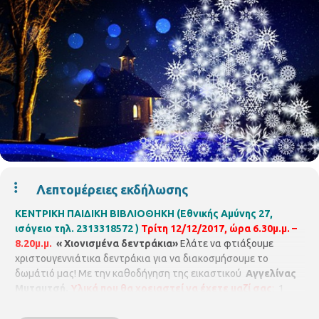
Λεπτομέρειες εκδήλωσης
ΚΕΝΤΡΙΚΗ ΠΑΙΔΙΚΗ ΒΙΒΛΙΟΘΗΚΗ (Εθνικής Αμύνης 27,
ισόγειο τηλ. 2313318572 )
Τρίτη 12/12/2017, ώρα 6.30μ.μ. –
8.20μ.μ.
« Χιονισμένα δεντράκια»
Ελάτε να φτιάξουμε
χριστουγεννιάτικα δεντράκια για να διακοσμήσουμε το
δωμάτιό μας! Με την καθοδήγηση της εικαστικού
Αγγελίνας
Μυταυτσή.
Υλικά που θα χρειαστεί να έχετε μαζί σας
:
1
σκληρό χαρτόνι 50Χ70 (το κλασικό άσπρο – γκρι) και κομμάτια
από υφάσματα. Για παιδιά 7 – 12 χρονών. Με προεγγραφή,