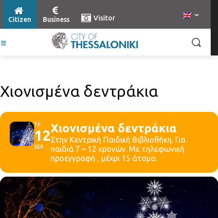
Visitor
Citizen
Business
Χιονισμένα δεντράκια
ΤΡ
Χιονισμένα δεντράκια
12
Στην Κεντρική Παιδική Βιβλιοθήκη. Για
ΔΕΚ
παιδιά 7 – 12 χρονών. Με τηλεφωνική
προεγγραφή , μέχρι 15 άτομα.