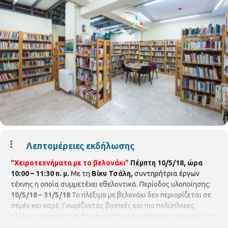
Λεπτομέρειες εκδήλωσης
“Χειροτεχνήματα με το βελονάκι”
Πέμπτη 10/5/18, ώρα
10:00 – 11:30 π. μ.
Με τη
Βίκυ Τσάλη,
συντηρήτρια έργων
τέχνης η οποία συμμετέχει εθελοντικά. Περίοδος υλοποίησης:
10/5/18 – 31/5/18
Το πλέξιμο με βελονάκι δεν περιορίζεται σε
σεμέν και καρέ. Γνωρίζοντας βασικές και πιο πολύπλοκες
πλέξεις, μπορούμε να δημιουργήσουμε εκπληκτικά χειροποίητα
ρούχα και αξεσουάρ για μικρούς και μεγάλους, κοσμήματα,