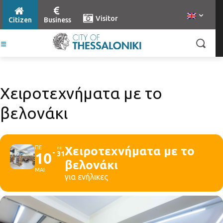
Visitor
Citizen
Business
Χειροτεχνήματα με το
βελονάκι
ΠΕ
Χειροτεχνήματα με το
ΠΕ
10
31
βελονάκι
ΜΑΙ
για ενήλικες