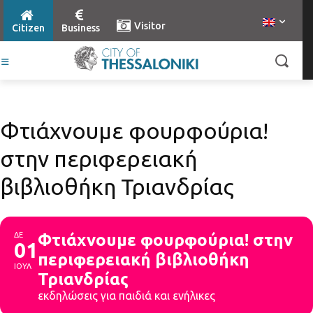
Visitor
Citizen
Business
Φτιάχνουμε φουρφούρια!
στην περιφερειακή
βιβλιοθήκη Τριανδρίας
ΔΕ
Φτιάχνουμε φουρφούρια! στην
01
περιφερειακή βιβλιοθήκη
ΙΟΥΛ
Τριανδρίας
εκδηλώσεις για παιδιά και ενήλικες