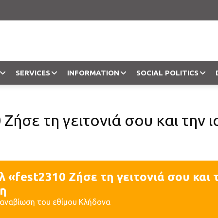
SERVICES
INFORMATION
SOCIAL POLITICS
Objection
Ζήσε τη γειτονιά σου και την ι
 «fest2310 Ζήσε τη γειτονιά σου και 
η
αναβίωση του εθίμου Κλήδονα