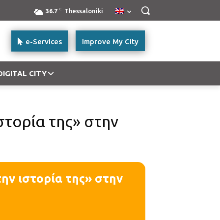
C
36.7
Thessaloniki
e-Services
Improve My City
DIGITAL CITY
στορία της» στην
την ιστορία της» στην