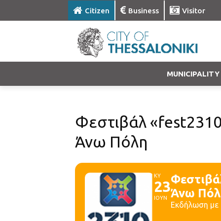
Citizen
Business
Visitor
MUNICIPALITY
Φεστιβάλ «fest2310 
Άνω Πόλη
ΚΥ
Φεστιβάλ
23
Άνω Πόλ
ΙΟΥΝ
Εκδήλωση με 