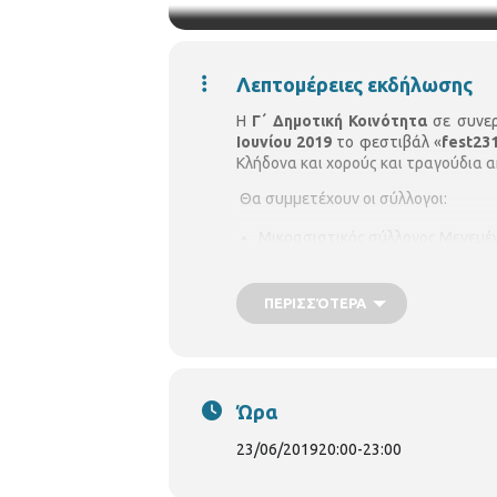
Λεπτομέρειες εκδήλωσης
Η
Γ΄ Δημοτική Κοινότητα
σε συνερ
Ιουνίου 2019
το φεστιβάλ «
fest23
Κλήδονα και χορούς και τραγούδια α
Θα συμμετέχουν οι σύλλογοι:
Μικρασιατικός σύλλογος Μενεμέ
Πολιτιστικός σύλλογος Κρόκου Κο
ΠΕΡΙΣΣΌΤΕΡΑ
και ο Πολιτιστικός σύλλογος Μ
Ώρα έναρξης
20:00
Ώρα
23/06/2019
20:00
-
23:00