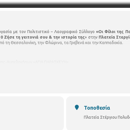
γασία με τον Πολιτιστικό – Λαογραφικό Σύλλογο
«Οι Φίλοι της 
10 Ζήσε τη γειτονιά σου & την ιστορία της
» στην
Πλατεία Στεργ
πό τη Θεσσαλονίκη, την Φλώρινα, τα Γρεβενά και την Καππαδοκία.
νης-Αμπελοκήπων «ΑΓΙΑ ΠΑΡΑΣΚΕΥΗ»,
ζάνης «Ιωακείμ Λιούλιας»
ανδρακιωτών Θεσσαλονίκης
Τοποθεσία
Πλατεία Στέργιου Πολυ