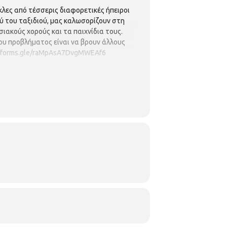
κλες από τέσσερις διαφορετικές ήπειροι
ού του ταξιδιού, μας καλωσορίζουν στη
ιακούς χορούς και τα παιχνίδια τους.
του προβλήματος είναι να βρουν άλλους
//forms.gle/raMpAsA7DvgMWEAf6