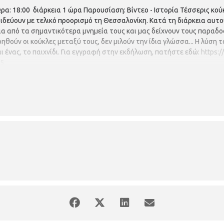
α: 18:00 διάρκεια 1 ώρα Παρουσίαση: Βίντεο - Ιστορία Τέσσερις κού
αξιδεύουν με τελικό προορισμό τη Θεσσαλονίκη. Κατά τη διάρκεια αυτ
α από τα σημαντικότερα μνημεία τους και μας δείχνουν τους παραδοσ
ούν οι κούκλες μεταξύ τους, δεν μιλούν την ίδια γλώσσα... Η λύση 
ι ένας, το παιχνίδι. Για εγγραφή στην εκδήλωση, πατήστε εδώ:
https:
45