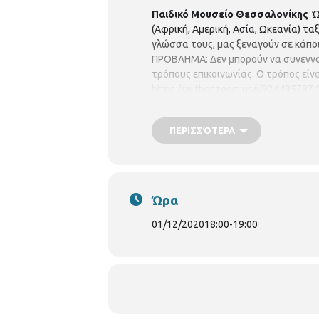
Παιδικό Μουσείο Θεσσαλονίκης
Ώρ
(Αφρική, Αμερική, Ασία, Ωκεανία) τ
γλώσσα τους, μας ξεναγούν σε κάποι
ΠΡΟΒΛΗΜΑ: Δεν μπορούν να συνεννοηθ
τρόπους επικοινωνίας. Ο τρόπος είνα
https://authgr.zoom.us/j/924495787
ΠΕΡΙΣΣΌΤΕΡΑ
Ώρα
01/12/2020
18:00
-
19:00