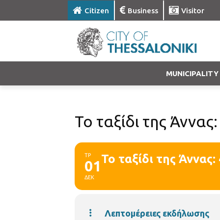
Citizen
Business
Visitor
MUNICIPALITY
Το ταξίδι της Άννας:
ΤΡ
Το ταξίδι της Άννας: 
01
ΔΕΚ
Λεπτομέρειες εκδήλωσης