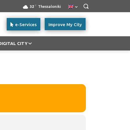
C
32
Thessaloniki
e-Services
Improve My City
DIGITAL CITY