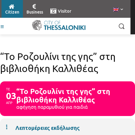
Visitor
Citizen
Business
“Το Ροζουλίνι της γης” στη
βιβλιοθήκη Καλλιθέας
ΤΕ
“Το Ροζουλίνι της γης” στη
03
βιβλιοθήκη Καλλιθέας
ΑΠΡ
αφήγηση παραμυθιού για παιδιά
Λεπτομέρειες εκδήλωσης