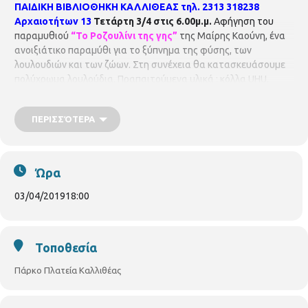
ΠΑΙΔΙΚΗ ΒΙΒΛΙΟΘΗΚΗ ΚΑΛΛΙΘΕΑΣ
τηλ. 2313 318238
Αρχαιοτήτων 13
Τετάρτη 3/4 στις 6.00μ.μ.
Αφήγηση του
παραμυθιού
“Το Ροζουλίνι της γης”
της Μαίρης Καούνη, ένα
ανοιξιάτικο παραμύθι για το ξύπνημα της φύσης, των
λουλουδιών και των ζώων. Στη συνέχεια θα κατασκευάσουμε
πολύχρωμα λουλούδια. Πραπαιτούμενα υλικά : κόλλα UHU,
ψαλιδάκι. Με τη βιβλιοθηκονόμο
Κωστελίδου Βασιλική
.
Η
συμμετοχή στις εκδηλώσεις είναι δωρεάν.
Η Παιδική
ΠΕΡΙΣΣΌΤΕΡΑ
Βιβλιοθήκη Καλλιθέας είναι μέλος του Δικτύου
Βιβλιοθηκών του Δήμου
Θεσσαλονίκης
Ώρα
03/04/2019
18:00
Τοποθεσία
Πάρκο Πλατεία Καλλιθέας