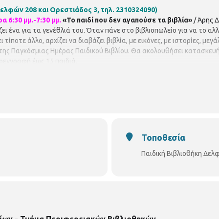
ελφών 208 και Ορεστιάδος 3, τηλ. 2310324090)
Μάρτι
α 6:30 μμ.-7:30 μμ.
«Το παιδί που δεν αγαπούσε τα βιβλία»
/ Άρης 
ζει ένα για τα γενέθλιά του. Όταν πάνε στο βιβλιοπωλείο για να το α
ίποτε άλλο, αρχίζει να διαβάζει βιβλία, με εικόνες, με ιστορίες, μεγ
 της Παγκόσμιας Ημέρας Παιδικού Βιβλίου. Θα ακολουθήσει κατασκευή
ροεγγραφή έως 15 παιδιά.
Τοποθεσία
Παιδική Βιβλιοθήκη Δελ
ίων - Τμήμα Περιφερειακών Βιβλιοθηκών