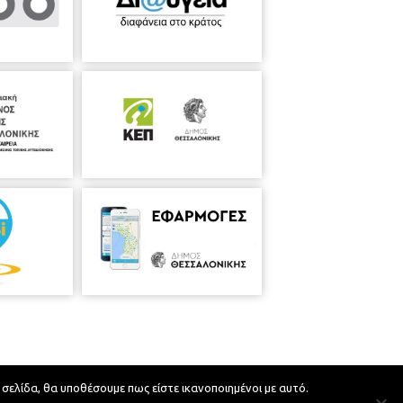
 σελίδα, θα υποθέσουμε πως είστε ικανοποιημένοι με αυτό.
Developed by
MyCompany Projects