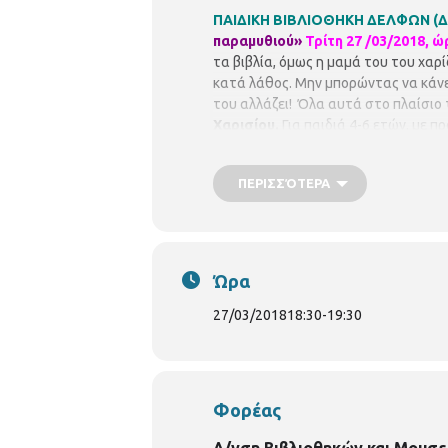
ΠΑΙΔΙΚΗ ΒΙΒΛΙΟΘΗΚΗ ΔΕΛΦΩΝ
(Δ
παραμυθιού»
Τρίτη 27 /03/2018, ώρ
τα βιβλία, όμως η μαμά του του χαρί
κατά λάθος. Μην μπορώντας να κάνει τ
του αλλάζει! Όλα αυτά στο πλαίσιο
Χαρισίου.
Για παιδιά 4-6 ετών, με π
ΠΕΡΙΣΣΌΤΕΡΑ
Ώρα
27/03/2018
18:30
-
19:30
Φορέας
Δ/νση Βιβλιοθηκών και Μουσε