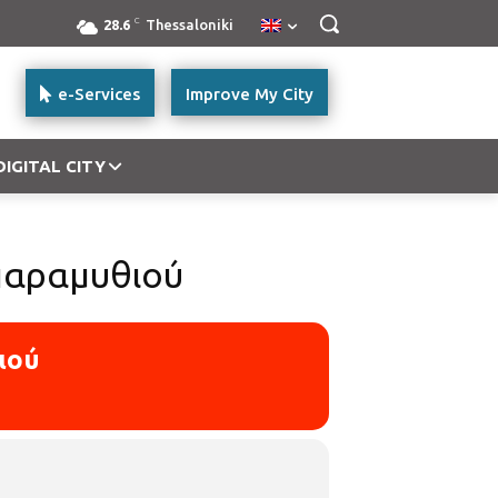
C
28.6
Thessaloniki
e-Services
Improve My City
DIGITAL CITY
 παραμυθιού
ιού