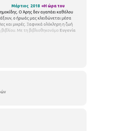
ος 2018
«Η ώρα του
Δημοκίδης. Ο Άρης δεν αγαπάει καθόλου
λλάξουν, ο ήρωάς μας κλειδώνεται μέσα
άλες και μικρές. Ξαφνικά ολόκληρη η ζωή
 βιβλίου. Με τη βιβλιοθηκονόμο
Ευγενία
φών