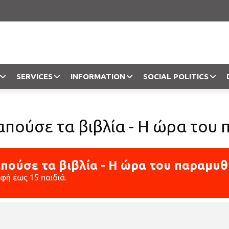
SERVICES
INFORMATION
SOCIAL POLITICS
Objection
γαπούσε τα βιβλία - Η ώρα του
απούσε τα βιβλία - Η ώρα του παραμυθ
αφή έως 15 παιδιά.