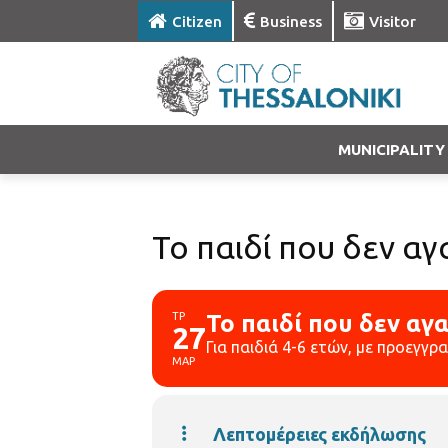
Citizen
Business
Visitor
MUNICIPALITY
Το παιδί που δεν α
ΤΡ
Το παιδί που δεν αγ
27
Για παιδιά 4-6 ετών, με προεγγρ
ΜΑΡ
Λεπτομέρειες εκδήλωσης