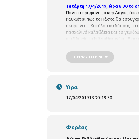
Τετάρτη 17/4/2019, ώρα 6.30 το 
Πάντα περήφανος ο κυρ Λαγός, όπως 
καυχιέται πως το Πάσχα θα τσουγκρί
σκαρώνει… Και όλα του δάσους τα π
πασχαλινά καλαθάκια και τα γεμίζου
ψαλίδι. Με τη βιβλιοθηκονόμο
Ευγε
προεγγραφή. Παρακαλούνται όλοι
και Ορεστιάδος 3, τηλ. 2310 32409
ΠΕΡΙΣΣΌΤΕΡΑ
p.vivlio.delfon@thessaloniki.grΡ
Ώρα
17/04/2019
18:30
-
19:30
Φορέας
Δ/νση Βιβλιοθηκών και Μουσε