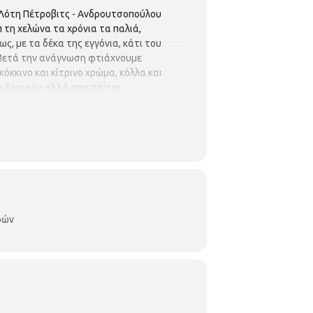
 Λότη Πέτροβιτς - Ανδρουτσοπούλου
 τη χελώνα τα χρόνια τα παλιά,
ς, με τα δέκα της εγγόνια, κάτι του
 Μετά την ανάγνωση φτιάχνουμε
όκκινο και κίτρινο χρώμα, κόλλα και
ι δωρεάν αλλά απαιτείται
ιδική Βιβλιοθήκη Δελφών
Δελφών 208
τη – Παρασκευή : 8.00 π.μ. – 3.00 μ.μ.
φών