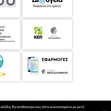
 σελίδα, θα υποθέσουμε πως είστε ικανοποιημένοι με αυτό.
Developed by
MyCompany Projects