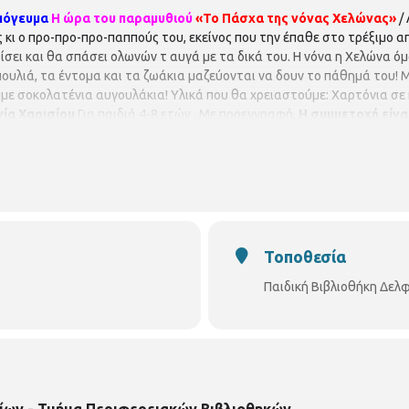
απόγευμα
Η ώρα του παραμυθιού
«Το Πάσχα της νόνας Χελώνας»
/
κι ο προ-προ-προ-παππούς του, εκείνος που την έπαθε στο τρέξιμο απ
σει και θα σπάσει ολωνών τ αυγά με τα δικά του. Η νόνα η Χελώνα όμω
ουλιά, τα έντομα και τα ζωάκια μαζεύονται να δουν το πάθημά του!
με σοκολατένια αυγουλάκια! Υλικά που θα χρειαστούμε: Χαρτόνια σε κ
νία Χαρισίου
Για παιδιά 4-8 ετών . Με προεγγραφή.
Η συμμετοχή είνα
 οι συμμετέχοντες να ενημερώνουν σε περίπτωση ακύρωσης.
Πα
0
Ωράριο λειτουργίας
Δευτέρα έως Tετάρτη : 2 μ.μ. – 8:30 μ.μ.
Πέμπ
Τοποθεσία
Παιδική Βιβλιοθήκη Δελ
ίων - Τμήμα Περιφερειακών Βιβλιοθηκών