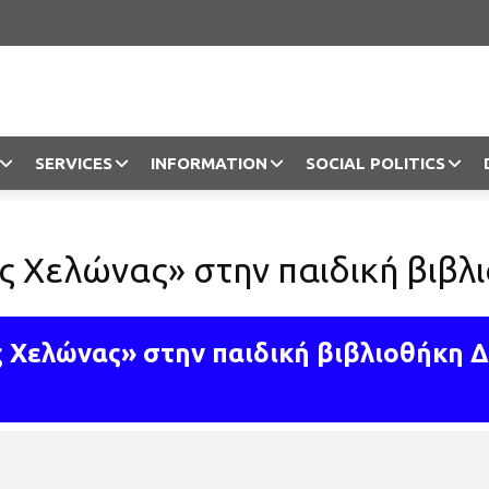
SERVICES
INFORMATION
SOCIAL POLITICS
Objection
ς Χελώνας» στην παιδική βιβ
ς Χελώνας» στην παιδική βιβλιοθήκη 