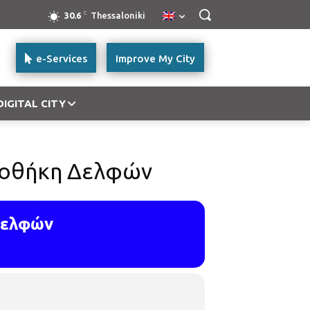
C
30.6
Thessaloniki
e-Services
Improve My City
DIGITAL CITY
λιοθήκη Δελφών
Δελφών