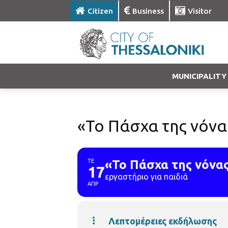
Citizen
Business
Visitor
MUNICIPALITY
«Το Πάσχα της νόνα
ΤΕ
«Το Πάσχα της νόνα
17
εργαστήριο για παιδιά
ΑΠΡ
Λεπτομέρειες εκδήλωσης