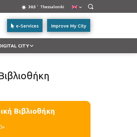
C
30.5
Thessaloniki
e-Services
Improve My City
DIGITAL CITY
 Βιβλιοθήκη
δική Βιβλιοθήκη
Ο»