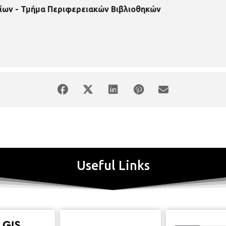
ίων - Τμήμα Περιφερειακών Βιβλιοθηκών
Useful Links