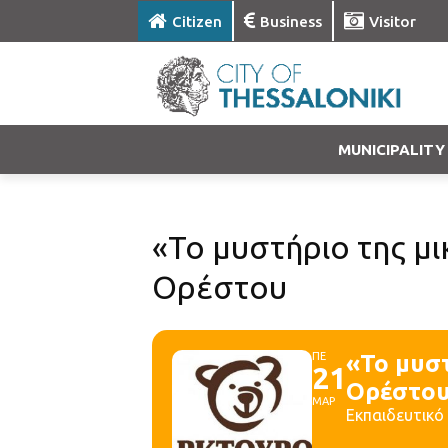
Citizen
Business
Visitor
MUNICIPALITY
«Το μυστήριο της μ
Ορέστου
ΠΕ
«Το μυσ
21
Ορέστο
ΜΑΡ
Εκπαιδευτικό