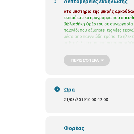
Λεπτομέρειες εκδήλωσης
«Το μυστήριο της μικρής αρκούδα
εκπαιδευτικό πρόγραμμα που απευθύν
βιβλιοθήκη Ορέστου σε συνεργασία
παιχνίδι που αξιοποιεί τις νέες τε
μέσα από παιγνιώδη τρόπο. Το ηλεκτρ
μαθητές/τριες, οι οποίοι παρουσιάζ
γλωσσικές δεξιότητες.
Παράλληλα με
οργάνωσης ΑΡΚΤΟΥΡΟΣ για τα δάση, 
ΠΕΡΙΣΣΌΤΕΡΑ
λύκος, η βίδρα, το αγριόγιδο, το ζαρ
περιοχής.
ΠΑΙΔΙΚΗ ΒΙΒΛΙΟΘΗΚΗ ΟΡ
Ώρα
21/03/2019
10:00
-
12:00
Φορέας