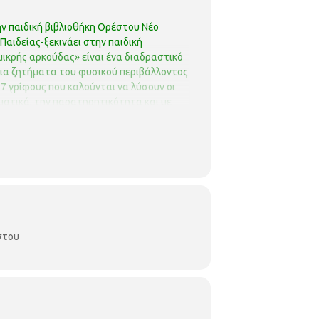
ν παιδική βιβλιοθήκη Ορέστου
Νέο
Παιδείας-ξεκινάει στην παιδική
μικρής αρκούδας» είναι ένα διαδραστικό
ν για ζητήματα του φυσικού περιβάλλοντος
7 γρίφους που καλούνται να λύσουν οι
ηματικά, την παρατηρητικότητα και με
τις δράσεις της περιβαλλοντικής
ς ελληνικής πανίδας όπως η αρκούδα, ο
 «Αρκτούρος» και σχολεία της
essaloniki.gr
στου