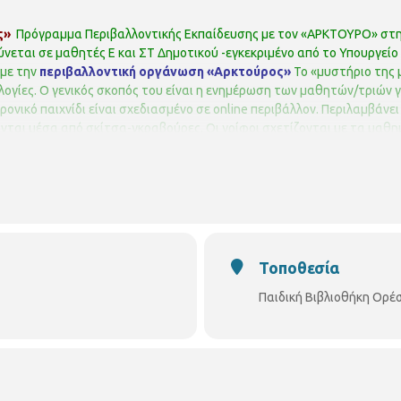
ς»
Πρόγραμμα Περιβαλλοντικής Εκπαίδευσης με τον «ΑΡΚΤΟΥΡΟ» στη
εται σε μαθητές Ε και ΣΤ Δημοτικού -εγκεκριμένο από το Υπουργείο 
 με την
περιβαλλοντική οργάνωση «Αρκτούρος»
Το «μυστήριο της 
χνολογίες. Ο γενικός σκοπός του είναι η ενημέρωση των μαθητών/τριώ
ονικό παιχνίδι είναι σχεδιασμένο σε οnline περιβάλλον.
Περιλαμβάνει 
ονται μέσα από σκίτσα-γκραβούρες. Οι γρίφοι σχετίζονται με τα μαθ
 το παιχνίδι εμφανίζονται σύντομες πληροφορίες που σχετίζονται με 
τους οικότοπους, τη βιοποικιλότητα και για προστατευόμενα είδη τη
κάδι και το ελάφι.
Σε συνεργασία με την περιβαλλοντική οργάνωση
ΕΣΤΟΥ
ΟΡΕΣΤΟΥ 33 & ΧΑΛΚΙΔΙΚΗΣ
ΤΗΛ. 2310852384
pvivlio.orestou@th
Τοποθεσία
Παιδική Βιβλιοθήκη Ορέ