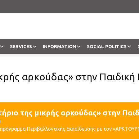
SERVICES
INFORMATION
SOCIAL POLITICS
Objection
ικρής αρκούδας» στην Παιδική
τήριο της μικρής αρκούδας» στην Παι
υ
 πρόγραμμα Περιβαλλοντικής Εκπαίδευσης με τον «ΑΡΚΤΟΥΡ