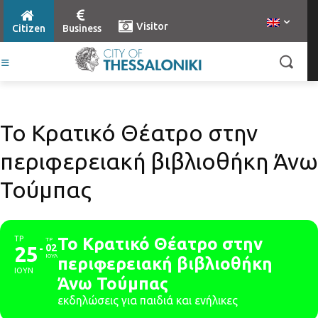
Visitor
Citizen
Business
Το Κρατικό Θέατρο στην
περιφερειακή βιβλιοθήκη Άνω
Τούμπας
ΤΡ
Το Κρατικό Θέατρο στην
ΤΡ
25
02
ΙΟΥΛ
περιφερειακή βιβλιοθήκη
ΙΟΥΝ
Άνω Τούμπας
εκδηλώσεις για παιδιά και ενήλικες