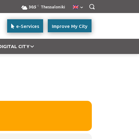
C
30.5
Thessaloniki
e-Services
Improve My City
DIGITAL CITY