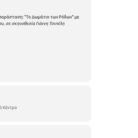
ή παράσταση: "Το Δωμάτιο των Ρόδων" με
ου,
σε σκηνοθεσία Γιάννη Τσιπέλη
ό Κέντρο