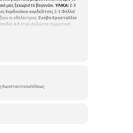
ικό μας ξεχωριστό βαγονάκι.
ΥΛΙΚΑ:
2-3
ος Κορδονάκια-κορδελίτσες 2-3 Φελλοί
ουν οι εθελόντριες
Ζούβα Κρυσταλλία
παιδιά 4-8 ετών Δηλώστε συμμετοχή.
κη Κωνσταντινουπόλεως