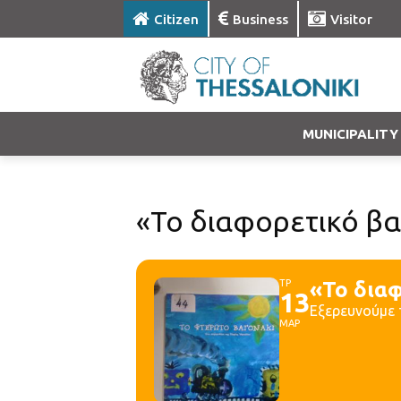
Citizen
Business
Visitor
MUNICIPALITY
«Το διαφορετικό βα
ΤΡ
«Το δια
13
Eξερευνούμε 
ΜΑΡ