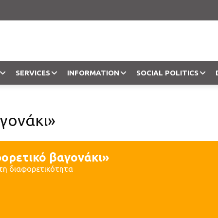
SERVICES
INFORMATION
SOCIAL POLITICS
Objection
γονάκι»
φορετικό βαγονάκι»
τη διαφορετικότητα