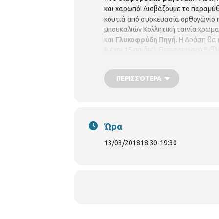
και χαρωπό! Διαβάζουμε το παραμύ
κουτιά από συσκευασία ορθογώνιο 
μπουκαλιών Κολλητική ταινία χρωμα
και
Γλυκοφρύδη Πηγή.
Η Δράση θα 
(μέχρι 15 παιδιά). Περιφερειακή Βι
ΠΕΡΙΣΣΌΤΕΡΑ
Ώρα
13/03/2018
18:30
-
19:30