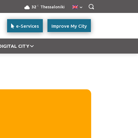
C
32
Thessaloniki
e-Services
Improve My City
DIGITAL CITY