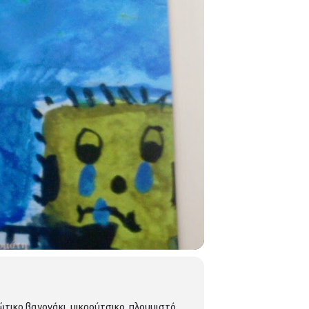
τικο βαγονάκι, μικρούτσικο, πλουμιστό