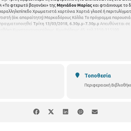
θι «Το φτερωτό βαγονάκι» της
Μηνιάδου Μαρίας
και φτιάχνουμε το δ
παραλληλεπίπεδο Χρωματιστά χαρτόνια Χαρτιά γλασέ ή περιτυλίγματ
τιστή (όχι απαραίτητη) Μαρκαδόρους Κόλλα Το πρόγραμμα παρουσιάζ
πραγματοποιηθεί
Τρίτη 13/03/2018, 6.30μ.μ-7.30μ.μ
Απευθύνεται σε 
βλιοθήκη Κωνσταντινουπόλεως. Κων/πόλεως 45, τηλ.2310-315100
Τοποθεσία
Περιφερειακή Βιβλιοθή