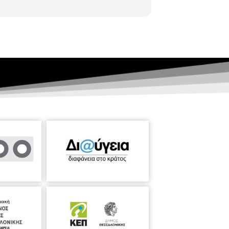
ατασκευάστηκαν εκείνη την περίοδο. Έργα
ίου Λοιμωδών, το παλαιό κτίριο του
ratelli Tiano και τα κτίρια της
αλονίκης ενός αγροκτήματος που θα
 Θεσσαλονίκη λόγω της έναρξης του
ελληνικό κράτος το 1912 όπου μαζί με
ος». Η εταιρία κατασκεύασε: την τριετία
όντο. Κατασκεύασε το 1925-1927 το
εργοστάσιο μπύρας της «Όλυμπος-
η περιοχή: Ντεπώ, εκεί ήταν οι
εία του Τραμ. Δολοφονήθηκε από κλέφτες
στις 7 Ιουνίου 1838 στο Καστιλιόνε της
ικό ιερέα η πρώτη εργασία του, η
η Οθωμανική κυβέρνηση του αναθέτει την
ιλοσοφική Σχολή του Πανεπιστημίου. Το
μιούργησε τα σημαντικότερα δημόσια
 η Τράπεζα Θεσσαλονίκης (Στοά
 Πολεμικό Μουσείο, το Καρίπειον
 Αλλατίνι. Δείγματα όλα εκλεκτικιστικής
', από το βασιλέα της Ιταλίας Βιττόριο
σκεται στο Γενί Τζαμί. Ο Βιταλιάνο