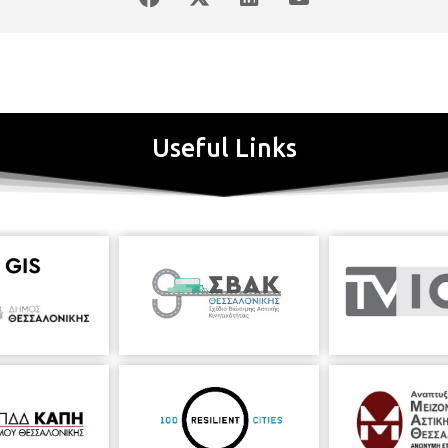
ν, συνέταξε σχέδια για διάφορα κτίρια δημόσια και ιδιωτικά, που κ
δηροδρομικού σταθμού, η Βίλα Αχμέτ Καπαντζή, το κτίριο του Νοσοκομε
πιάνκα, οι εγκαταστάσεις των χυτηρίων Μακεδονίας της Εταιρίας των F
 απονεμήθηκε το χρυσό μετάλλιο, για τη δημιουργία στη Γέφυρα Θεσσ
 ίδια χρονιά αναγκάστηκε να εγκαταλείψει με την οικογένεια του τη
 επέστρεψε μετά την απελευθέρωσή της και την ενσωμάτωσή της στο 
εταιρία με την επωνυμία «Αρχιτέκτων Πέτρος Αρριγκώνη και υιός Μάξιμ
Useful Links
(Διαβατά) για την στέγαση προσφύγων από την Μικρά Ασία και τον Π
νέργειας στην Αγίου Δημητρίου. Με σχέδια του κατασκευάστηκε το 
ια, καθώς και το ξενοδοχείο Majestic. Σ΄αυτόν οφείλει το όνομά της 
οδρόμων και Ηλεκτροφωτισμού, οι Στάβλοι, οι αποθήκες και τα γραφ
 σε καμβά
Ο Βιταλιάνο Ποζέλι
ήταν Ιταλός αρχιτέκτονας που γεννήθηκε 
έτες του στην αρχιτεκτονική. Το 1867 του προσφέρθηκε από έναν καθολ
Στεφάνου στην Κωνσταντινούπολη. Αναγνωρίζοντας το ταλέντο του 
παρασκευαστικής Σχολής («Idadie») στη Θεσσαλονίκη, τη σημερινή Φ
ε μόνιμα στην πόλη. Συνεργάστηκε με τις Οθωμανικές αρχές και δη
ο γνωστά είναι, το Διοικητήριο, η Καθολική και η Αρμενική εκκλησία,
υναγωγή Μπετ Σαούλ, το Γενί Τζαμί (Παλιό Αρχαιολογικό Μουσείο), το
 Αλλατίνι, η Βίλα Ida, η Βίλα Morpurgo, η Βίλλα Μπαρτζανκιάν, η Βίλλα
eau. Τιμήθηκε για την εργασία του από το σουλτάνο Αμπντούλ Χαμίτ Β
εκκλησία. H μαρμάρινη επιγραφή με το όνομα και την υπογραφή του βρί