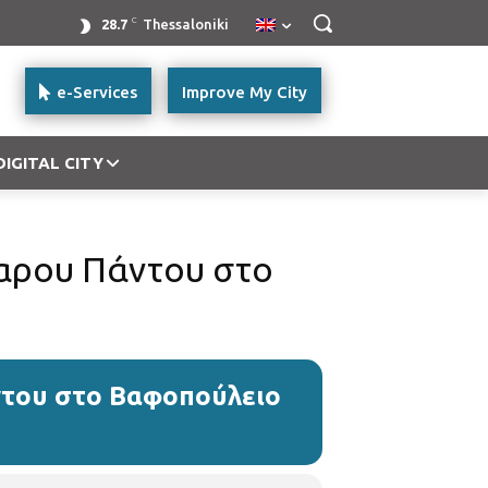
C
28.7
Thessaloniki
e-Services
Improve My City
DIGITAL CITY
αρου Πάντου στο
ντου στο Βαφοπούλειο