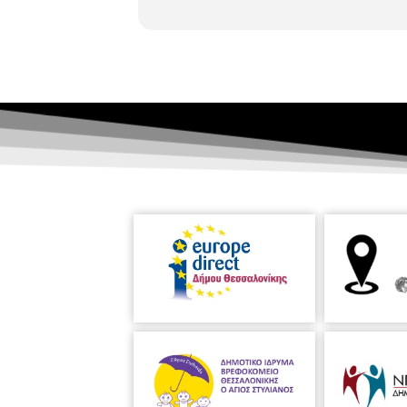
στην εκμετάλλευσή των τροχιοδρόμω
του είναι το κτίριο του παλαιού σι
Ιπποκράτειου Νοσοκομείου, η Κάζα Μ
Συνοικίας των Εξοχών. Το 1911 του
αρδευόταν από τον Αξιό ποταμό. Την
Ιταλοτουρκικού πολέμου. Στην πόλη
τον γιο του ίδρυσε την οικοδομική 
1923-1926 τον οικισμό Χαρμάνκιοϊ 
εργοστάσιο παραγωγής ηλεκτρικής ε
Νάουσα» και ο κινηματογράφος Διονύσ
εγκαταστάσεις της Εταιρείας Τροχι
που μπήκαν στο σπίτι το 1940. Λάδι
Σικελίας. Στη Ρώμη, άρχισε τις μελ
ανέγερση της εκκλησίας του Αγίου 
ανέγερση το 1886 της Δημόσιας Προ
1888 παντρεύτηκε και εγκαταστάθηκ
κτήρια της εποχής. Μερικά από τα πι
Μαλακοπή), το Γ΄ Σώμα Στρατού, η σ
Μέλαθρον, η Στοά Lombardo, οι Μύλοι
αρχιτεκτονικής με στοιχεία Art Nouv
Εμανουέλε Β' και από την καθολική 