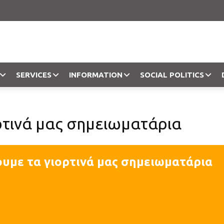
SERVICES
INFORMATION
SOCIAL POLITICS
Objection
ρτινά μας σημειωματάρια
ουμε τα γιορτινά μας σημειωματάρια