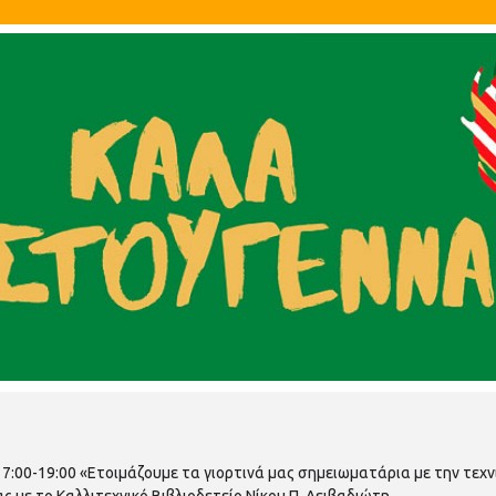
17:00-19:00 «Ετοιμάζουμε τα γιορτινά μας σημειωματάρια με την τεχνι
ς με το Καλλιτεχνικό Βιβλιοδετείο Νίκου Π. Λειβαδιώτη