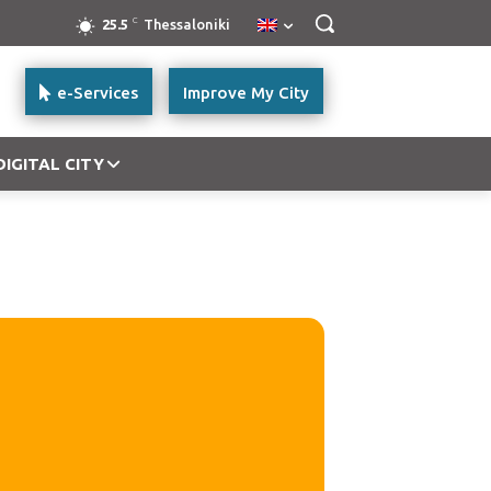
C
25.5
Thessaloniki
e-Services
Improve My City
DIGITAL CITY