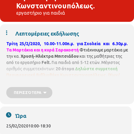
Κωνσταντινουπόλεως.
εργαστήριο για παιδιά
Λεπτομέρειες εκδήλωσης
Τρίτη 25/2/2020, 10.00-11.00π.μ. για Σχολεία και 6.30μ.μ.
Τα Μαρτάκια και η κυρά Σαρακοστή
Φτιάχνουμε μαρτάκια με
την κα.
Χρυσή-Ηλέκτρα Μπιτσιάδου
και της μαθήτριες της
από το εργασήριο
Felt.
Για παιδιά από 5-12 ετών. Μέγιστος
αριθμός συμμετεχόντων:
20 άτομα
Δηλώστε συμμετοχή
Περιφερειακή Βιβλιοθήκη Κωνσταντινουπόλεως.
(Κων/
πόλεως 45, τηλ. 2310-315100)
ΠΕΡΙΣΣΌΤΕΡΑ
Ώρα
25/02/2020
10:00
-
18:30