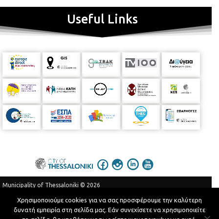
Useful Links
Municipality of Thessaloniki © 2026
Privacy Policy
Terms of Use
Χρησιμοποιούμε cookies για να σας προσφέρουμε την καλύτερη
δυνατή εμπειρία στη σελίδα μας. Εάν συνεχίσετε να χρησιμοποιείτε
Telephone Catalog