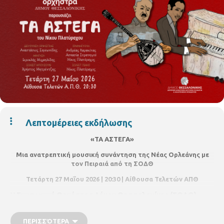
Λεπτομέρειες εκδήλωσης
«ΤΑ ΑΣΤΕΓΑ»
Μια ανατρεπτική μουσική συνάντηση της Νέας Ορλεάνης με
τον Πειραιά από τη ΣΟΔΘ
Τετάρτη 27 Μαΐου 2026 | 20:30 | Αίθουσα Τελετών ΑΠΘ
Η
Συμφωνική Ορχήστρα Δήμου Θεσσαλονίκης (ΣΟΔΘ)
παρουσιάζει την πρωτότυπη μουσική παράσταση του
Νίκου
Πλατύραχου «ΤΑ ΑΣΤΕΓΑ»
, την
Τετάρτη 27 Μαΐου
στην
ΠΕΡΙΣΣΌΤΕΡΑ