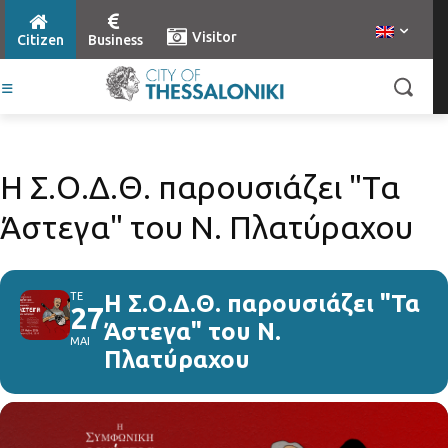
Visitor
Citizen
Business
Η Σ.Ο.Δ.Θ. παρουσιάζει "Τα
Άστεγα" του Ν. Πλατύραχου
ΤΕ
Η Σ.Ο.Δ.Θ. παρουσιάζει "Τα
27
Άστεγα" του Ν.
ΜΑΙ
Πλατύραχου