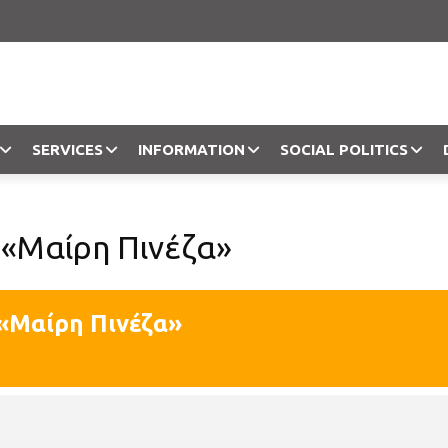
SERVICES
INFORMATION
SOCIAL POLITICS
Objection
 «Μαίρη Πινέζα»
 «Μαίρη Πινέζα»