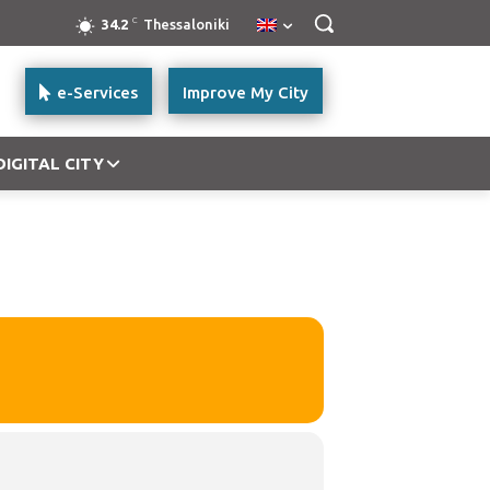
C
34.2
Thessaloniki
e-Services
Improve My City
DIGITAL CITY