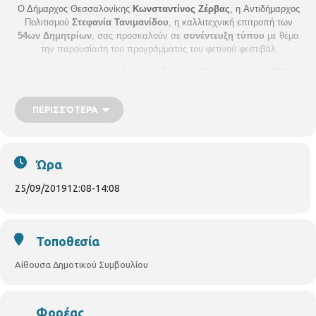
Ο Δήμαρχος Θεσσαλονίκης
Κωνσταντίνος Ζέρβας
, η Aντιδήμαρχος
Πολιτισμού
Στεφανία Τανιμανίδου
, η καλλιτεχνική επιτροπή των
54ων Δημητρίων
, σας προσκαλούν σε
συνέντευξη τύπου
με θέμα
την παρουσίαση του προγράμματος του φετινού φεστιβάλ
Η συνέντευξη τύπου θα δοθεί την
Τετάρτη
25 Σεπτεμβρίου 2019,
στις 12. 00
στην Αίθουσα Δημοτικού Συμβουλίου - Δημαρχιακό
Μέγαρο Θεσσαλονίκης
ΠΕΡΙΣΣΌΤΕΡΑ
Η παρουσία σας θα μας τιμήσει ιδιαίτερα.
Ώρα
25/09/2019
12:08
-
14:08
Τοποθεσία
Αίθουσα Δημοτικού Συμβουλίου
Φορέας