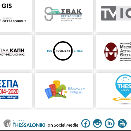
α τη συμμετοχή του, διευθύνοντας τη Φιλαρμονική της Ένωσης Μουσικ
on Social Media