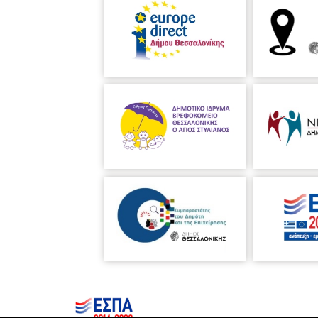
βραβείο της κριτικής επιτροπής γι