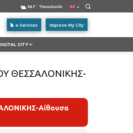
C
36.7
Thessaloniki
e-Services
Improve My City
DIGITAL CITY
ΟΥ ΘΕΣΣΑΛΟΝΙΚΗΣ-
ΑΛΟΝΙΚΗΣ-Αίθουσα