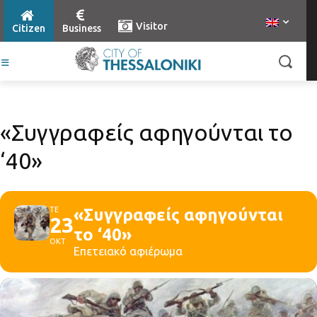
Visitor
Citizen
Business
«Συγγραφείς αφηγούνται το
‘40»
ΤΕ
«Συγγραφείς αφηγούνται
23
το ‘40»
ΟΚΤ
Επετειακό αφιέρωμα