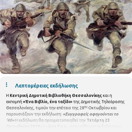
Λεπτομέρειες εκδήλωσης
Η
Κεντρική Δημοτική Βιβλιοθήκη Θεσσαλονίκης
και η
εκπομπή
«Ένα Βιβλίο, ένα ταξίδι»
της Δημοτικής Τηλεόρασης
ης
Θεσσαλονίκης, τιμούν την επέτειο της 28
Οκτωβρίου και
παρουσιάζουν την εκδήλωση:
«Συγγραφείς αφηγούνται το
‘40»
Η εκδήλωση θα πραγματοποιηθεί την
Τετάρτη 23
Οκτωβρίου 2019
και
ώρα 7 μ.μ.,
στην αίθουσα εκδηλώσεων