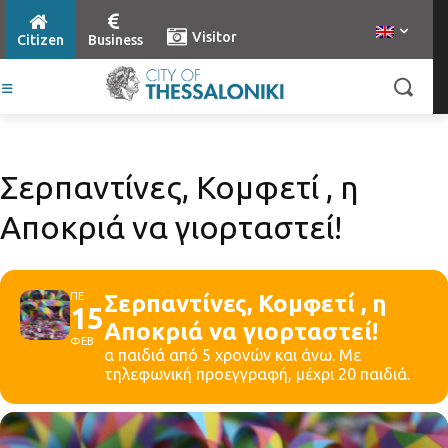
Visitor
Citizen
Business
Σερπαντίνες, Κομφετί , η
Αποκριά να γιορταστεί!
ΠΕ
Σερπαντίνες, Κομφετί , η
15
Αποκριά να γιορταστεί!
ΦΕΒ
α παιδιά από 5 χρονών και άνω. Με
τηλεφωνική προεγγραφή, μέχρι 20 παιδιά.