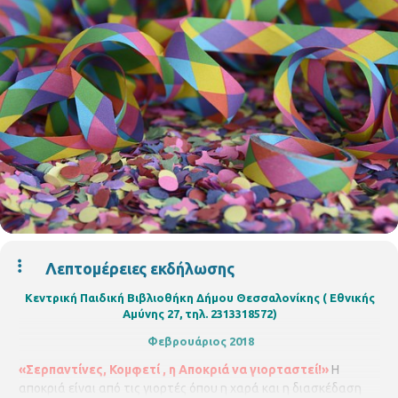
Λεπτομέρειες εκδήλωσης
Κεντρική Παιδική Βιβλιοθήκη Δήμου Θεσσαλονίκης ( Εθνικής
Αμύνης 27, τηλ. 2313318572)
Φεβρουάριος 2018
«Σερπαντίνες, Κομφετί , η Αποκριά να γιορταστεί!»
Η
αποκριά είναι από τις γιορτές όπου η χαρά και η διασκέδαση