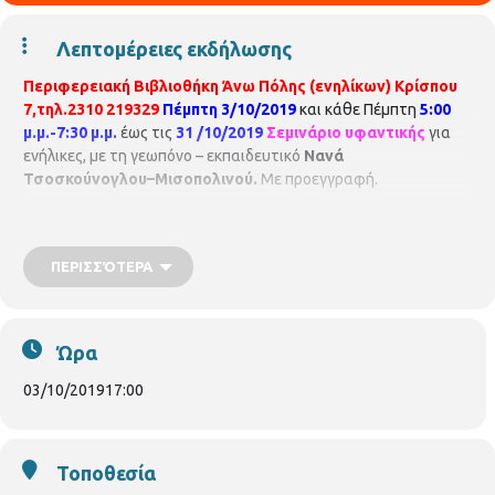
Λεπτομέρειες εκδήλωσης
Περιφερειακή
Β
ιβλιοθήκη Άνω Πόλης (
ενηλίκ
ων
)
Κ
ρίσπου
7,τηλ.2310 219329
Πέμπτη 3/
10/
2019
και κάθε Πέμπτη
5:00
μ.μ.-7:30 μ.μ.
έως τις
31 /
10/
2019
Σεμινάριο υφαντικής
για
ενήλικες, με τη γεωπόνο – εκπαιδευτικό
Νανά
Τσοσκούνογλου–Μισοπολινού.
Με προεγγραφή.
ΠΕΡΙΣΣΌΤΕΡΑ
Ώρα
03/10/2019
17:00
Τοποθεσία