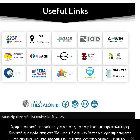
Useful Links
Municipality of Thessaloniki © 2026
Privacy Policy
Terms of Use
Χρησιμοποιούμε cookies για να σας προσφέρουμε την καλύτερη
δυνατή εμπειρία στη σελίδα μας. Εάν συνεχίσετε να χρησιμοποιείτε
Telephone Catalog
τη σελίδα, θα υποθέσουμε πως είστε ικανοποιημένοι με αυτό.