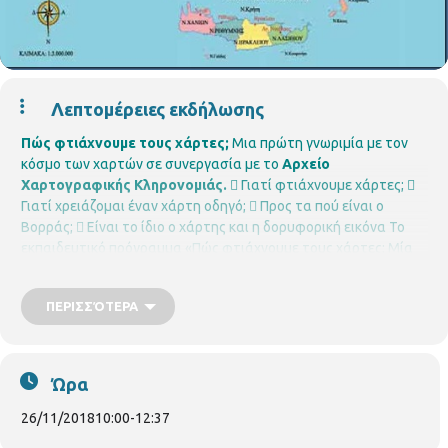
Λεπτομέρειες εκδήλωσης
Πώς φτιάχνουμε τους χάρτες;
Μια πρώτη γνωριμία με τον
κόσμο των χαρτών σε συνεργασία με το
Αρχείο
Χαρτογραφικής Κληρονομιάς.
 Γιατί φτιάχνουμε χάρτες;

Γιατί χρειάζομαι έναν χάρτη οδηγό;
 Προς τα πού είναι ο
Βορράς;
 Είναι το ίδιο ο χάρτης και η δορυφορική εικόνα
Το
εκπαιδευτικό πρόγραμμα «Πώς φτιάχνουμε τους χάρτες; Μία
πρώτη γνωριμία με τον κόσμο των χαρτών», καθοδηγεί τους
μικρούς μαθητές να αντιληφθούν και να γνωρίσουν καλύτερα,
ΠΕΡΙΣΣΌΤΕΡΑ
με απλό και κατανοητό τρόπο τους χάρτες, τα είδη και τις
χρήσεις τους, καθώς και μερικά βασικά χαρακτηριστικά τους
(όπως είναι π.χ. ο προσανατολισμός, η κλίμακα, ο χάρτης
οδηγός, τα σύμβολα).
Η παρουσίαση συνδυάζεται με
Ώρα
εκπαιδευτικά χαρτογραφικά παιχνίδια.
Για μαθητές Δ΄, Ε΄ και
ΣΤ΄ τάξεων Δημοτικών Σχολείων
Σε συνεργασία με τα
26/11/2018
10:00
-
12:37
σχολεία της περιοχής
Περιφερειακή Βιβλιοθήκη Χαριλάου