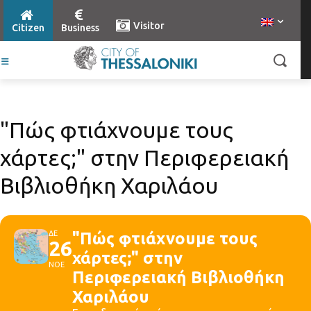
Visitor
Citizen
Business
"Πώς φτιάχνουμε τους
χάρτες;" στην Περιφερειακή
Βιβλιοθήκη Χαριλάου
ΔΕ
"Πώς φτιάχνουμε τους
26
χάρτες;" στην
ΝΟΕ
Περιφερειακή Βιβλιοθήκη
Χαριλάου