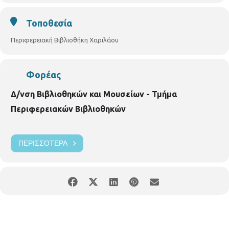
Νικάνορος 3, Τηλ. 2310 324666
E mail: bibxarilaou@hotmail.gr
Τοποθεσία
Περιφερειακή Βιβλιοθήκη Χαριλάου
Φορέας
Δ/νση Βιβλιοθηκών και Μουσείων - Τμήμα
Περιφερειακών Βιβλιοθηκών
ΠΕΡΙΣΣΌΤΕΡΑ