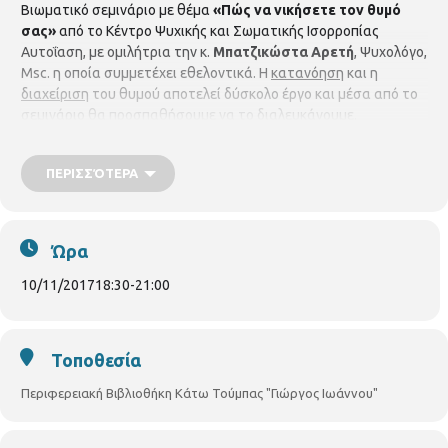
Βιωματικό σεμινάριο με θέμα
«Πώς να νικήσετε τον θυμό
σας»
από το Κέντρο Ψυχικής και Σωματικής Ισορροπίας
Αυτοΐαση, με ομιλήτρια την κ.
Μπατζικώστα Αρετή
, Ψυχολόγο,
Msc. η οποία συμμετέχει εθελοντικά. Η
κατανόηση
και η
διαχείριση
του θυμού αποτελεί δύσκολο έργο και μέσα από το
σεμινάριο θα προσπαθήσουμε να το διαλευκάνουμε.
Παρασκευή 10/11/2017, ώρα 6:
30
μ.μ.
Το σεμινάριο
απευθύνεται σε όλους και προσφέρεται δωρεάν.
Απαιτείται
ΠΕΡΙΣΣΌΤΕΡΑ
προεγγραφή στη Βιβλιοθήκη Κάτω Τούμπας (Πυλαίας 59,
τηλ. 2310919039) μόνο με τη φυσική παρουσία.
Ώρα
10/11/2017
18:30
-
21:00
Τοποθεσία
Περιφερειακή Βιβλιοθήκη Κάτω Τούμπας "Γιώργος Ιωάννου"