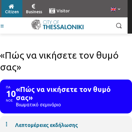
Visitor
Citizen
Business
«Πώς να νικήσετε τον θυμό
σας»
ΠΑ
«Πώς να νικήσετε τον θυμό
10
σας»
ΝΟΕ
Βιωματικό σεμινάριο
Λεπτομέρειες εκδήλωσης