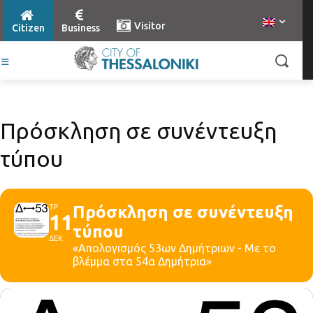
Visitor
Citizen
Business
Πρόσκληση σε συνέντευξη
τύπου
ΤΡ
Πρόσκληση σε συνέντευξη
11
τύπου
ΔΕΚ
«Απολογισμός 53ων Δημήτριων - Με το
βλέμμα στα 54α Δημήτρια»