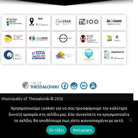
Municipality of Thessaloniki © 2026
Privacy Policy
Terms of Use
Χρησιμοποιούμε cookies για να σας προσφέρουμε την καλύτερη
δυνατή εμπειρία στη σελίδα μας. Εάν συνεχίσετε να χρησιμοποιείτε
Telephone Catalog
τη σελίδα, θα υποθέσουμε πως είστε ικανοποιημένοι με αυτό.
Developed by
MyCompany Projects
Εντάξει
Απόρριψη