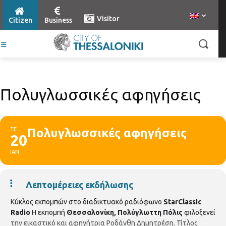
Visitor
Citizen
Business
Πολυγλωσσικές αφηγήσεις
ΤΕ
Πολυγλωσσικές αφηγήσεις
20
ΙΑΝ
Λεπτομέρειες εκδήλωσης
Κύκλος εκπομπών στο διαδικτυακό ραδιόφωνο
StarClassic
Radio
Η εκπομπή
Θεσσαλονίκη, Πολύγλωττη Πόλις
φιλοξενεί
την εικαστικό και αφηγήτρια Ροδάνθη Δημητρέση. Τίτλος