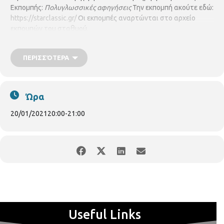
Εκπομπής:
Πολυγλωσσικές αφηγήσεις
Την εκπομπή ακούτε εδώ:
https://starclassic.gr/
Οι εκπομπές αναρτώνται στο αρχείο
εκπομπών του σταθμού.
ΠΕΡΙΣΣΌΤΕΡΑ
Ώρα
20/01/2021
20:00
-
21:00
Useful Links