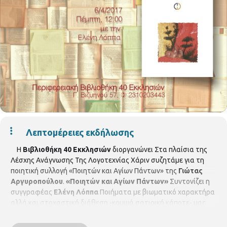
Λεπτομέρειες εκδήλωσης
Η
Βιβλιοθήκη 40 Εκκλησιών
διοργανώνει Στα πλαίσια της
Λέσχης Ανάγνωσης Της Λογοτεχνίας Χάριν συζητάμε για τη
ποιητική συλλογή «Ποιητών και Αγίων Πάντων» της
Γιώτας
Αργυροπούλου
.
«Ποιητών και Αγίων Πάντων»
Συντονίζει η
συγγραφέας
Ελένη Λόππα
Ποιήματα με βιωματικό χαρακτήρα
αλλά και στοχαστική διάθεση -κομψά σατιρική κάποτε- μας
αποσπούν από τα καθημερινά και μας μεταφέρουν στα σεπτά
δώματα της ποίησης.
Είσοδος ελεύθερη