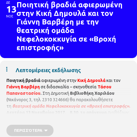
ΔΕ
Ποιητική βραδιά αφιερωμένη
13
στην Κική Δημουλά και τον
ΝΟΕ
Γιάννη Βαρβέρη με την
θεατρική ομάδα
Νεφελοκοκκυγία σε «Βροχή
επιστροφής»
Λεπτομέρειες εκδήλωσης
Ποιητική βραδιά
αφιερωμένη στην
Κική Δημουλά
και τον
Γιάννη Βαρβέρη
σε διδασκαλία – σκηνοθεσία
Τάσου
Παπαναστασίου
.
Στη Δημοτική
Βιβλιοθήκη Χαριλάου
(Νικάνορος 3, τηλ. 2310 324666) θα παρακολουθήσετε
τη
θεατρική ομάδα Νεφελοκοκκυγία σε «Βροχή επιστροφής».
Δευτέρα 13 Νοεμβρίου 2017, 8.30 το απόγευμα
Διαβάζουν:
Αναστασία Δεμίρη, Βάνα Παπαναρέτου, Γωγώ Ψώνη, Έλσα
Παπαναστασίου, Σόνια Χατζηχαριστού, Χριστίνα
ΠΕΡΙΣΣΌΤΕΡΑ
Χαρατσίδου, Αλέκος Στεφανάτος, Λάμπρος Αποστόλου και