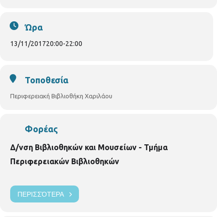
ο Τάσος Παπαναστασίου.
Βοηθός σκηνοθέτη η
Αλίκη
Μπεσίνα
Είσοδος ελεύθερη για το κοινό
Ώρα
13/11/2017
20:00
-
22:00
Τοποθεσία
Περιφερειακή Βιβλιοθήκη Χαριλάου
Φορέας
Δ/νση Βιβλιοθηκών και Μουσείων - Τμήμα
Περιφερειακών Βιβλιοθηκών
ΠΕΡΙΣΣΌΤΕΡΑ