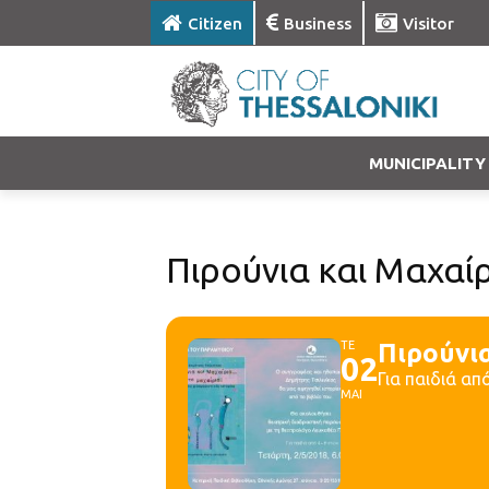
Citizen
Business
Visitor
MUNICIPALITY
Πιρούνια και Μαχαί
ΤΕ
Πιρούνια
02
Για παιδιά από
ΜΑΙ