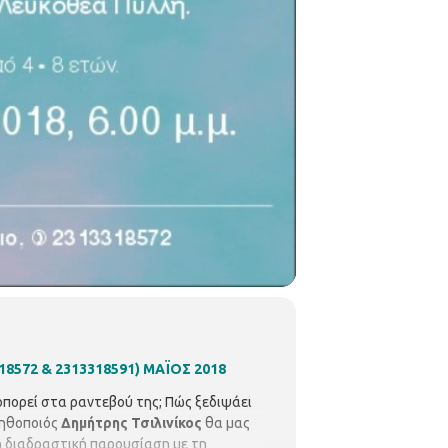
18572 & 2313318591)
ΜΑΪΟΣ 2018
πορεί στα ραντεβού της; Πώς ξεδιψάει
 ηθοποιός
Δημήτρης Τσιλινίκος
θα μας
κή διαδραστική παρουσίαση με τη