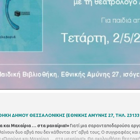
ΙΟΘΗΚΗ ΔΗΜΟΥ ΘΕΣΣΑΛΟΝΙΚΗΣ
(ΕΘΝΙΚΗΣ ΑΜΥΝΗΣ 27, ΤΗΛ. 23133
α και Μαχαίρια … στα μαχαίρια!»
Γιατί μια σαρανταποδαρούσα αργο
θαίνουν δυο αβγά που δεν κάθονται στ’ αβγά τους; Ο συγγραφέας και
υ «Πιρούνια και Μαχαίρια … στα μαχαίρια!». Θα ακολουθήσει θεατρι