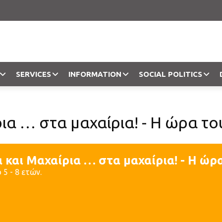
SERVICES
INFORMATION
SOCIAL POLITICS
Objection
ρια … στα μαχαίρια! - Η ώρα τ
 και Μαχαίρια … στα μαχαίρια! - Η ώ
 5 - 8 ετών.