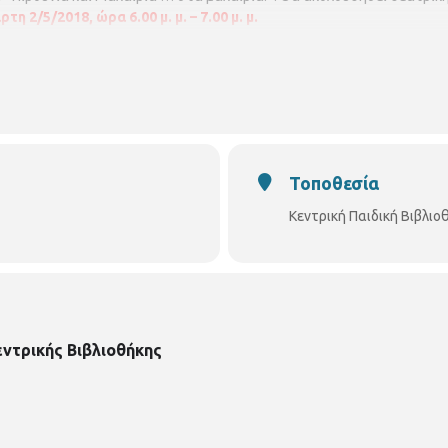
τη 2/5/2018, ώρα 6.00 μ. μ. – 7.00 μ. μ.
Τοποθεσία
Κεντρική Παιδική Βιβλι
εντρικής Βιβλιοθήκης