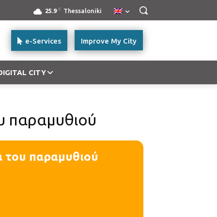
C
25.9
Thessaloniki
e-Services
Improve My City
DIGITAL CITY
ου παραμυθιού
ρα του παραμυθιού