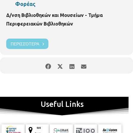
p.vivlio.delfon@thessaloniki.gr
https://thessaloniki.gr/?p=76253
Φορέας
Δ/νση Βιβλιοθηκών και Μουσείων - Τμήμα
Περιφερειακών Βιβλιοθηκών
ΠΕΡΙΣΣΌΤΕΡΑ
Useful Links