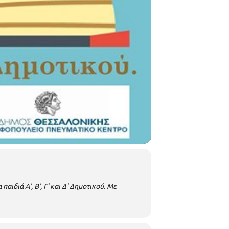
α παιδιά Α', Β', Γ' και Δ' Δημοτικού.
Με