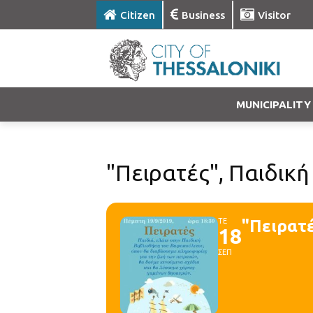
Citizen
Business
Visitor
MUNICIPALITY
"Πειρατές", Παιδική
ΤΕ
"Πειρατέ
18
ΣΕΠ