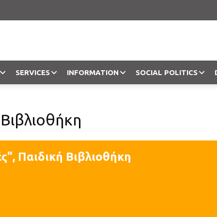
SERVICES
INFORMATION
SOCIAL POLITICS
Objection
 Βιβλιοθήκη
ς", Παιδική Βιβλιοθήκη