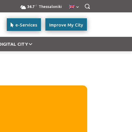
C
36.7
Thessaloniki
e-Services
Improve My City
DIGITAL CITY