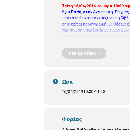
Τρίτη 16/04/2016 και ώρα 10:00 π.μ
Άγια Πάθη, στην Ανάσταση.
Στιγμές
Πασχαλινές κατασκευές!
Με τη βιβλ
απαιτείται προεγγραφή. Οι θέσεις ε
περίπτωση υπεράριθμων εγγραφών.
p.vivlio.xirokrinis@thessaloniki.gr
htt
ΠΕΡΙΣΣΌΤΕΡΑ
Ώρα
16/04/2019
10:00
-
11:00
Φορέας
Δ/νση Βιβλιοθηκών και Μουσε