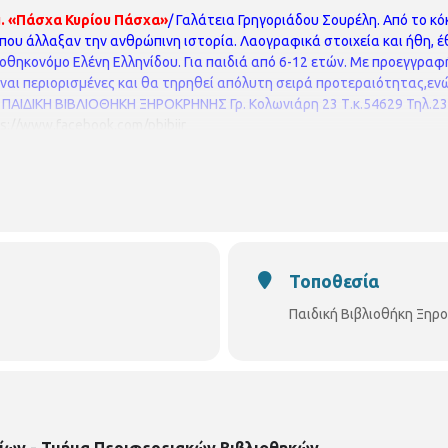
.
«Πάσχα Κυρίου Πάσχα»
/ Γαλάτεια Γρηγοριάδου Σουρέλη.
Από το κό
 που άλλαξαν την ανθρώπινη ιστορία.
Λαογραφικά στοιχεία και ήθη, έ
ιοθηκονόμο Ελένη Ελληνίδου.
Για παιδιά από 6-12 ετών. Mε προεγγραφ
ίναι περιορισμένες και θα τηρηθεί απόλυτη σειρά προτεραιότητας,εν
ΠΑΙΔΙΚΗ ΒΙΒΛΙΟΘΗΚΗ ΞΗΡΟΚΡΗΝΗΣ
Γρ. Κολωνιάρη 23
Τ.κ.54629
Τηλ.2
ps://www.facebook.com/pbibjir
Τοποθεσία
Παιδική Βιβλιοθήκη Ξηρ
ίων - Τμήμα Περιφερειακών Βιβλιοθηκών