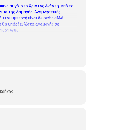
κκινο αυγό, στο Χριστός Ανέστη.
Από τα
θιμα της Λαμπρής.
Αναμνηστικές
ή.
Η συμμετοχή είναι δωρεάν, αλλά
ώ θα υπάρξει λίστα αναμονής σε
310514780
οκρήνης