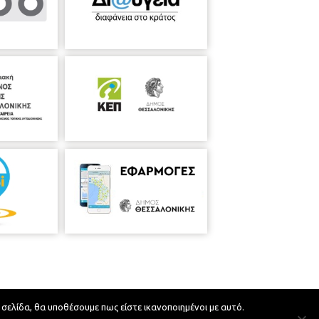
 σελίδα, θα υποθέσουμε πως είστε ικανοποιημένοι με αυτό.
Developed by
MyCompany Projects