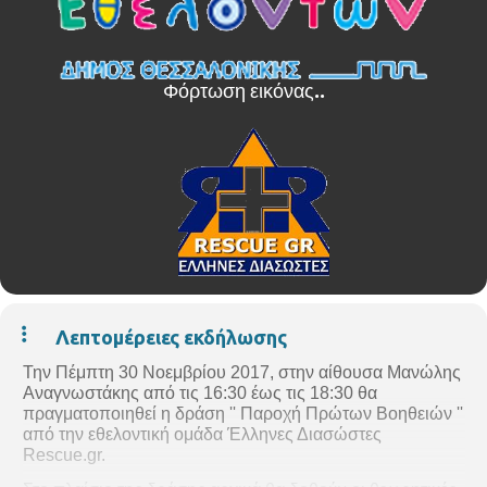
Λεπτομέρειες εκδήλωσης
Την Πέμπτη 30 Νοεμβρίου 2017, στην αίθουσα Μανώλης
Αναγνωστάκης από τις 16:30 έως τις 18:30 θα
πραγματοποιηθεί η δράση '' Παροχή Πρώτων Βοηθειών ''
από την εθελοντική ομάδα Έλληνες Διασώστες
Rescue.gr.