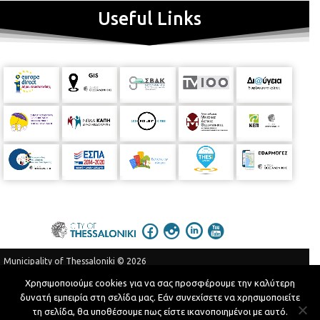
Useful Links
Municipality of Thessaloniki © 2026
Privacy Policy
Terms of Use
Χρησιμοποιούμε cookies για να σας προσφέρουμε την καλύτερη
δυνατή εμπειρία στη σελίδα μας. Εάν συνεχίσετε να χρησιμοποιείτε
Telephone Catalog
τη σελίδα, θα υποθέσουμε πως είστε ικανοποιημένοι με αυτό.