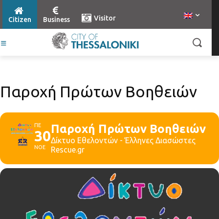
Visitor
Citizen
Business
Παροχή Πρώτων Βοηθειών
ΠΕ
Παροχή Πρώτων Βοηθειών
30
Δίκτυο Εθελοντών - Έλληνες Διασώστες
ΝΟΕ
Rescue.gr