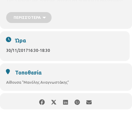
Στο πλαίσιο της δράσης αρχικά θα δοθούν οι θεωρητικές
γνώσεις που απαιτούνται για την παροχή Πρώτης
Βοήθειας και θα ακολουθήσει βιωματικό εργαστήριο
(
workshop),
όπου όλοι οι συμμετέχοντες θα εφαρμόσουν
ΠΕΡΙΣΣΌΤΕΡΑ
πρακτικά τη τεχνική της καρδιοαναπνευστικής
αναζωογόνησης (ΚΑΡΠΑ) σε ειδικές κούκλες (ανθρώπινα
ομοιώματα).
Ώρα
30/11/2017
16:30
-
18:30
Τοποθεσία
Αίθουσα "Μανόλης Αναγνωστάκης"