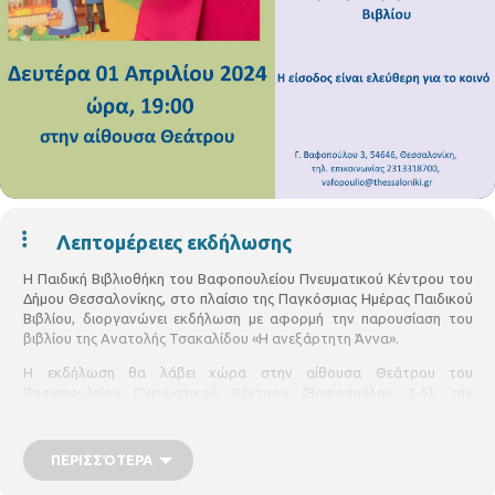
Λεπτομέρειες εκδήλωσης
Η Παιδική Βιβλιοθήκη του Βαφοπουλείου Πνευματικού Κέντρου του
Δήμου Θεσσαλονίκης, στο πλαίσιο της Παγκόσμιας Ημέρας Παιδικού
Βιβλίου, διοργανώνει εκδήλωση με αφορμή την παρουσίαση του
βιβλίου της Ανατολής Τσακαλίδου «Η ανεξάρτητη Άννα».
Η εκδήλωση θα λάβει χώρα στην αίθουσα Θεάτρου του
Βαφοπουλείου Πνευματικού Κέντρου (Βαφοπούλου 3-5), την
Δευτέρα 01 Απριλίου 2024, στις 19:00.
Η συγγραφέας θα συζητήσει με το κοινό για τη σημαντικότητα της
ΠΕΡΙΣΣΌΤΕΡΑ
επαφής των παιδιών με το βιβλίο και τα μηνύματα που μπορούν να
πάρουν από μικρή ηλικία με τον τρόπο αυτό για διάφορα σημαντικά