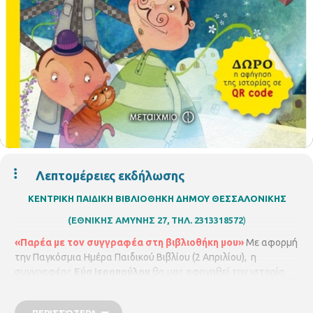
Λεπτομέρειες εκδήλωσης
ΚΕΝΤΡΙΚΗ ΠΑΙΔΙΚΗ ΒΙΒΛΙΟΘΗΚΗ ΔΗΜΟΥ ΘΕΣΣΑΛΟΝΙΚΗΣ
(ΕΘΝΙΚΗΣ ΑΜΥΝΗΣ 27, ΤΗΛ. 2313318572
)
«Παρέα με τον συγγραφέα στη βιβλιοθήκη μου»
Με αφορμή
την Παγκόσμια Ημέρα Παιδικού Βιβλίου (2 Απριλίου), η
συγγραφέας
Εύα Ιεροπούλου
θα μας αφηγηθεί την ιστορία
του βιβλίου της
« Το Φουσκοχώρι»
και θα συνομιλήσει με
τα παιδιά.
«Το Φουσκοχώρι είναι υπέροχο: με πανέμορφα μικρά
ΠΕΡΙΣΣΌΤΕΡΑ