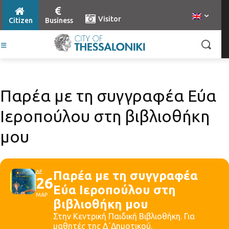
Visitor
Citizen
Business
Παρέα με τη συγγραφέα Εύα
Ιεροπούλου στη βιβλιοθήκη
μου
ΔΕ
Παρέα με τη συγγραφέα
26
Εύα Ιεροπούλου στη
ΜΑΡ
βιβλιοθήκη μου
Στην Κεντρική Παιδική Βιβλιοθήκη. Για
μαθητές της Δ΄Δημοτικού.