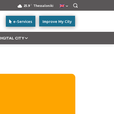
C
25.9
Thessaloniki
e-Services
Improve My City
DIGITAL CITY