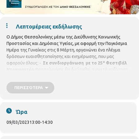
Λεπτομέρειες εκδήλωσης
Ο Δήμος Θεσσαλονίκης μέσω της Διεύθυνσης Κοινωνικής
Προστασίας και Δημόσιας Υγείας, με αφορμή την Παγκόσμια
Ημέρα της Γυναίκας στις 8 Μάρτη, οργανώνει ένα πλέγμα
δράσεων ευαισθητοποίησης και ενημέρωσης, που μας
ο
αφορούν όλους: -
Σε συνδιοργάνωση
με το 25
Φεστιβάλ
Ντοκιμαντέρ
Θεσσαλονίκης θα διεξαχθεί ανοιχτή συζήτηση
με θέμα: «Έμφυλη Βία: βλέπω, ακούω, μιλάω». Στη συζήτηση
θα συμμετέχουν δημιουργοί που λαμβάνουν μέρος στο
ΠΕΡΙΣΣΌΤΕΡΑ
φεστιβάλ με έργα που πραγματεύονται το κοινωνικό αυτό
φαινόμενο, ο Δήμος Θεσσαλονίκης, καθώς και φορείς που
δραστηριοποιούνται στο πεδίο.
Πέμπτη
9 Μαρτίου 2023 και
ώρα 13.00, στον χώρο του καφέ "Πράσινο Δωμάτιο" στον
Ώρα
ημιώροφο του κτιρίου Ολύμπιον.
09/03/2023
13:00
-
14:30